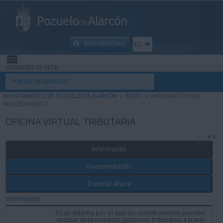
Pozuelo
Alarcón
de
ÁREA PERSONAL
ES
07/08/2026 07:14:28
INICIO
PORTAL DE SERVICIOS
AYUNTAMIENTO DE POZUELO DE ALARCÓN
>
INICIO
>
INFORMACIÓN DEL
INFORMACIÓN PÚBLICA
PROCEDIMIENTO
OFICINA VIRTUAL TRIBUTARIA
MI CARPETA
Información
INFORMACIÓN MUNICIPAL
Documentación
AYUDA
Tramitar Ahora
Información
Es un sistema por el que los contribuyentes pueden
realizar determinadas gestiones tributarias a través