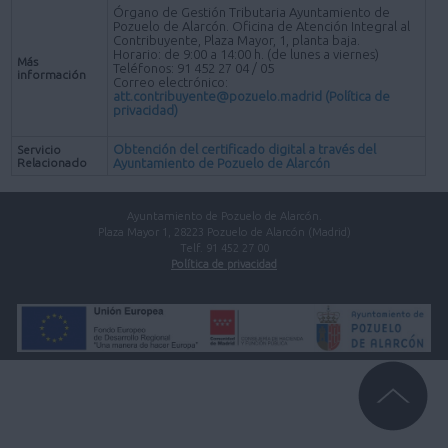
Órgano de Gestión Tributaria Ayuntamiento de
Pozuelo de Alarcón. Oficina de Atención Integral al
Contribuyente, Plaza Mayor, 1, planta baja.
Horario: de 9:00 a 14:00 h. (de lunes a viernes)
Más
Teléfonos: 91 452 27 04 / 05
información
Correo electrónico:
att.contribuyente@pozuelo.madrid
(Política de
privacidad)
Obtención del certificado digital a través del
Servicio
Relacionado
Ayuntamiento de Pozuelo de Alarcón
Ayuntamiento de Pozuelo de Alarcón.
Plaza Mayor 1, 28223 Pozuelo de Alarcón (Madrid)
Telf. 91 452 27 00
Política de privacidad