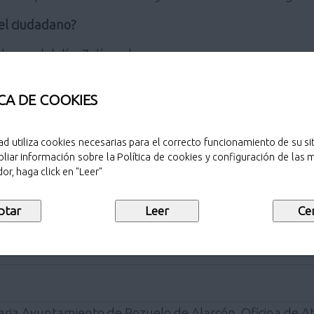
 el ciudadano?
4 horas del día, 7 días a la semana.
 sus datos.
 esperas innecesarios.
tributaria municipal y los datos personales.
CA DE COOKIES
?
ad utiliza cookies necesarias para el correcto funcionamiento de su sit
liar información sobre la Política de cookies y configuración de las
 (Los navegadores recomendados para acceder, actualiz
or, haga click en "Leer"
efox, Microsoft Edge, Safari).
s se requerirá certificado digital que será autenticado
ctrónica de
BBVA
podrán acceder a la OVT mediante su id
aria Ayuntamiento de Pozuelo de Alarcón. Oficina de At