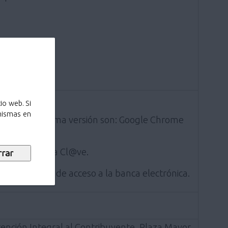
io web. Si
 mismas en
ados a la última versión son: Google Chrome
 por el sistema Cl@ve.
entificación de acceso a la banca electrónica.
ención Integral al Contribuyente, Plaza Mayor,