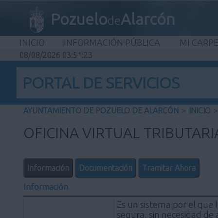
Pozuelo
Alarcón
de
INICIO
INFORMACIÓN PÚBLICA
MI CARP
08/08/2026 03:51:23
PORTAL DE SERVICIOS
AYUNTAMIENTO DE POZUELO DE ALARCÓN
>
INICIO
>
OFICINA VIRTUAL TRIBUTARI
Información
Documentación
Tramitar Ahora
Información
Es un sistema por el que 
segura, sin necesidad de 