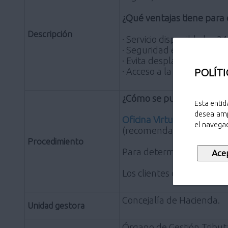
¿Qué ventajas tiene para
Descripción
· Servicio disponible las 2
· Seguridad en el acceso a
· Evita desplazamientos y
· Acceso a la información 
POLÍTI
¿Cómo se puede acceder
Esta entid
desea amp
Oficina Virtual Tributaria
.
el navegad
(recomendado),Mozilla Fir
Procedimiento
Para determinados trámite
Los clientes de banca ele
Concejalía de Hacienda.
Unidad gestora
Órgano de Gestión Tribut