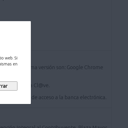
io web. Si
 mismas en
ados a la última versión son: Google Chrome
 por el sistema Cl@ve.
entificación de acceso a la banca electrónica.
ención Integral al Contribuyente, Plaza Mayor,