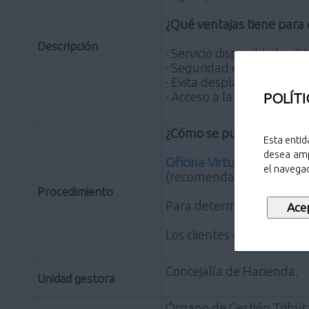
¿Qué ventajas tiene para
Descripción
· Servicio disponible las 2
· Seguridad en el acceso a
· Evita desplazamientos y
· Acceso a la información 
POLÍTI
¿Cómo se puede acceder
Esta entid
desea amp
Oficina Virtual Tributaria
.
el navegad
(recomendado),Mozilla Fir
Procedimiento
Para determinados trámite
Los clientes de banca ele
Concejalía de Hacienda.
Unidad gestora
Órgano de Gestión Tribut