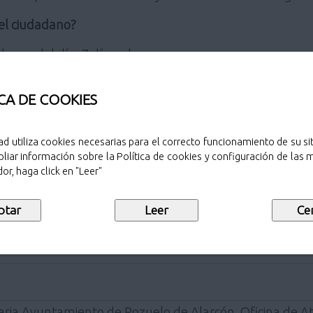
 el ciudadano?
4 horas del día, 7 días a la semana.
 sus datos.
 esperas innecesarios.
tributaria municipal y los datos personales.
CA DE COOKIES
?
ad utiliza cookies necesarias para el correcto funcionamiento de su sit
liar información sobre la Política de cookies y configuración de las
 (Los navegadores recomendados para acceder, actualiz
or, haga click en "Leer"
efox, Microsoft Edge, Safari).
s se requerirá certificado digital que será autenticado
ctrónica de
BBVA
podrán acceder a la OVT mediante su id
aria Ayuntamiento de Pozuelo de Alarcón. Oficina de At