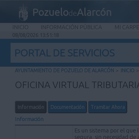
Pozuelo
Alarcón
de
INICIO
INFORMACIÓN PÚBLICA
MI CARP
08/08/2026 13:51:18
PORTAL DE SERVICIOS
AYUNTAMIENTO DE POZUELO DE ALARCÓN
>
INICIO
>
OFICINA VIRTUAL TRIBUTARI
Información
Documentación
Tramitar Ahora
Información
Es un sistema por el que 
segura, sin necesidad de 