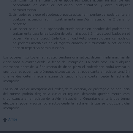
Un poder general para que el apoderado pueda actuar en nombre del
poderdante en cualquier actuación administrativa y ante cualquier
Administración.
Un poder para que el apoderado pueda actuar en nombre del poderdante en
cualquier actuación administrativa ante una Administración u Organismo
concreto.
Un poder para que el apoderado pueda actuar en nombre del poderdante
únicamente para la realización de determinados trámites especificados en el
poder. (Párrafo anulado) Cada Comunidad Autónoma aprobará los modelos
de poderes inscribibles en el registro cuando se circunscriba a actuaciones
ante su respectiva Administración
Los poderes inscritos en el registro tendrán una validez determinada máxima de
cinco años a contar desde la fecha de inscripción. En todo caso, en cualquier
momento antes de la finalización de dicho plazo el poderdante podrá revocar o
prorrogar el poder. Las prórrogas otorgadas por el poderdante al registro tendrán
una validez determinada máxima de cinco años a contar desde la fecha de
inscripción.
Las solicitudes de inscripción del poder, de revocación, de prórroga o de denuncia
del mismo podrán dirigirse a cualquier registro, debiendo quedar inscrita esta
circunstancia en el registro de la Administración u Organismo ante la que tenga
efectos el poder y surtiendo efectos desde la fecha en la que se produzca dicha
inscripción.
Arriba