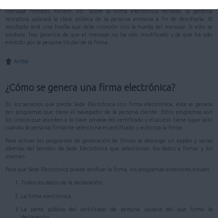
duro de un ordenador. La clave pública, en cambio, se distribuye junto con el
mensaje firmado, fichero, etc. Sobre la firma electrónica recibida, la persona
receptora aplicará la clave pública de la persona emisora a fin de descifrarla. El
resultado será una huella que debe coincidir con la huella del mensaje. Si esto se
produce, hay garantía de que el mensaje no ha sido modificado y de que ha sido
emitido por la persona titular de la firma.
Arriba
¿Cómo se genera una firma electrónica?
En los servicios que presta Sede Electrónica con firma electrónica, ésta se genera
por programas que tiene el navegador de la persona cliente. Estos programas son
los únicos que acceden a la clave privada del certificado y el acceso tiene lugar sólo
cuando la persona firmante selecciona el certificado y autoriza la firma.
Para activar los programas de generación de firmas se descarga un applet y varias
librerías del Servidor de Sede Electrónica que seleccionan los datos a firmar y los
invocan.
Para que Sede Electrónica pueda verificar la firma, los programas anteriores envían:
Todos los datos de la declaración.
La firma electrónica.
La parte pública del certificado de persona usuaria del que firmó la
declaración.