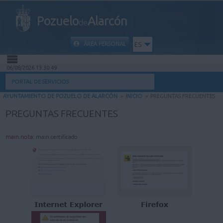
Pozuelo
Alarcón
de
ÁREA PERSONAL
ES
06/08/2026 13:30:50
INICIO
PORTAL DE SERVICIOS
AYUNTAMIENTO DE POZUELO DE ALARCÓN
>
INICIO
>
PREGUNTAS FRECUENTES
INFORMACIÓN PÚBLICA
PREGUNTAS FRECUENTES
MI CARPETA
main.nota:
main.certificado
INFORMACIÓN MUNICIPAL
AYUDA