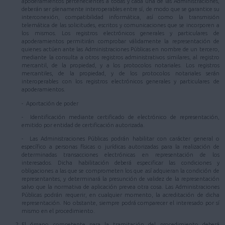
apoderamientos pertenecientes a todas y cada una de las Administraciones,
deberán ser plenamente interoperables entre sí, de modo que se garantice su
interconexión, compatibilidad informática, así como la transmisión
telemática de las solicitudes, escritos y comunicaciones que se incorporen a
los mismos. Los registros electrónicos generales y particulares de
apoderamientos permitirán comprobar válidamente la representación de
quienes actúen ante las Administraciones Públicas en nombre de un tercero,
mediante la consulta a otros registros administrativos similares, al registro
mercantil, de la propiedad, y a los protocolos notariales. Los registros
mercantiles, de la propiedad, y de los protocolos notariales serán
interoperables con los registros electrónicos generales y particulares de
apoderamientos.
- Aportación de poder
- Identificación mediante certificado de electrónico de representación,
emitido por entidad de certificación autorizada.
- Las Administraciones Públicas podrán habilitar con carácter general o
específico a personas físicas o jurídicas autorizadas para la realización de
determinadas transacciones electrónicas en representación de los
interesados. Dicha habilitación deberá especificar las condiciones y
obligaciones a las que se comprometen los que así adquieran la condición de
representantes, y determinará la presunción de validez de la representación
salvo que la normativa de aplicación prevea otra cosa. Las Administraciones
Públicas podrán requerir, en cualquier momento, la acreditación de dicha
representación. No obstante, siempre podrá comparecer el interesado por sí
mismo en el procedimiento.
El órgano competente para la tramitación del procedimiento deberá