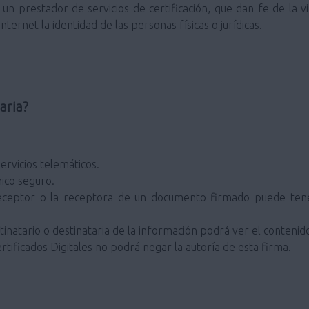
un prestador de servicios de certificación, que dan fe de la v
ternet la identidad de las personas físicas o jurídicas.
aria?
ervicios telemáticos.
ico seguro.
eceptor o la receptora de un documento firmado puede tener
inatario o destinataria de la información podrá ver el contenid
rtificados Digitales no podrá negar la autoría de esta firma.