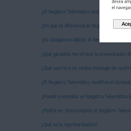
desea amp
el navegad
¿El Registro Telemático sustituye al Regist
¿En qué se diferencia el Registro Telemático
¿Es obligatorio utilizar el Registro Telemáti
¿Qué garantía me ofrece la presentación d
¿Qué ocurre si no recibo mensaje de confir
¿El Registro Telemático modifica el cómput
¿Puedo presentar un Registro Telemático en
¿Podrá ser interrumpido el Registro Telem
¿Qué es la representación?