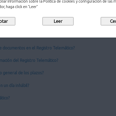
liar información sobre la Política de cookies y configuración de las
or, haga click en "Leer"
ro General?
 de los Registros administrativos tradicionales?
co?
e documentos en el Registro Telemático?
mación del Registro Telemático?
o general de los plazos?
 un día inhábil?
ático?