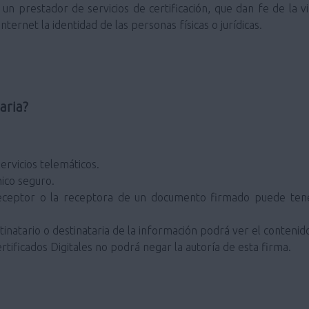
un prestador de servicios de certificación, que dan fe de la v
ternet la identidad de las personas físicas o jurídicas.
aria?
ervicios telemáticos.
ico seguro.
eceptor o la receptora de un documento firmado puede tener
inatario o destinataria de la información podrá ver el contenid
rtificados Digitales no podrá negar la autoría de esta firma.