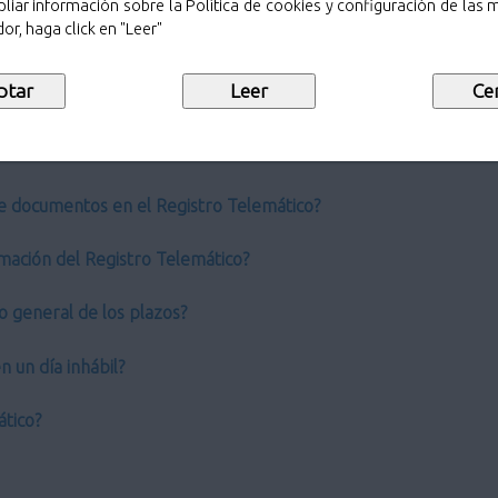
liar información sobre la Política de cookies y configuración de las
or, haga click en "Leer"
ro General?
 de los Registros administrativos tradicionales?
co?
e documentos en el Registro Telemático?
mación del Registro Telemático?
o general de los plazos?
 un día inhábil?
ático?