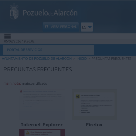
Pozuelo
Alarcón
de
ÁREA PERSONAL
ES
06/08/2026 19:56:03
INICIO
PORTAL DE SERVICIOS
AYUNTAMIENTO DE POZUELO DE ALARCÓN
>
INICIO
>
PREGUNTAS FRECUENTES
INFORMACIÓN PÚBLICA
PREGUNTAS FRECUENTES
MI CARPETA
main.nota:
main.certificado
INFORMACIÓN MUNICIPAL
AYUDA