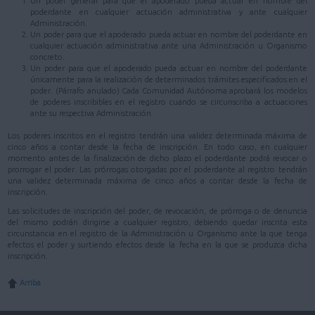
Un poder general para que el apoderado pueda actuar en nombre del
poderdante en cualquier actuación administrativa y ante cualquier
Administración.
Un poder para que el apoderado pueda actuar en nombre del poderdante en
cualquier actuación administrativa ante una Administración u Organismo
concreto.
Un poder para que el apoderado pueda actuar en nombre del poderdante
únicamente para la realización de determinados trámites especificados en el
poder. (Párrafo anulado) Cada Comunidad Autónoma aprobará los modelos
de poderes inscribibles en el registro cuando se circunscriba a actuaciones
ante su respectiva Administración
Los poderes inscritos en el registro tendrán una validez determinada máxima de
cinco años a contar desde la fecha de inscripción. En todo caso, en cualquier
momento antes de la finalización de dicho plazo el poderdante podrá revocar o
prorrogar el poder. Las prórrogas otorgadas por el poderdante al registro tendrán
una validez determinada máxima de cinco años a contar desde la fecha de
inscripción.
Las solicitudes de inscripción del poder, de revocación, de prórroga o de denuncia
del mismo podrán dirigirse a cualquier registro, debiendo quedar inscrita esta
circunstancia en el registro de la Administración u Organismo ante la que tenga
efectos el poder y surtiendo efectos desde la fecha en la que se produzca dicha
inscripción.
Arriba