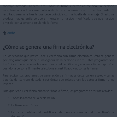
duro de un ordenador. La clave pública, en cambio, se distribuye junto con el
mensaje firmado, fichero, etc. Sobre la firma electrónica recibida, la persona
receptora aplicará la clave pública de la persona emisora a fin de descifrarla. El
resultado será una huella que debe coincidir con la huella del mensaje. Si esto se
produce, hay garantía de que el mensaje no ha sido modificado y de que ha sido
emitido por la persona titular de la firma.
Arriba
¿Cómo se genera una firma electrónica?
En los servicios que presta Sede Electrónica con firma electrónica, ésta se genera
por programas que tiene el navegador de la persona cliente. Estos programas son
los únicos que acceden a la clave privada del certificado y el acceso tiene lugar sólo
cuando la persona firmante selecciona el certificado y autoriza la firma.
Para activar los programas de generación de firmas se descarga un applet y varias
librerías del Servidor de Sede Electrónica que seleccionan los datos a firmar y los
invocan.
Para que Sede Electrónica pueda verificar la firma, los programas anteriores envían:
Todos los datos de la declaración.
La firma electrónica.
La parte pública del certificado de persona usuaria del que firmó la
declaración.