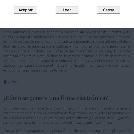
Para poder utilizar la firma electrónica es necesario haber obtenido previamente
un certificado digital. El funcionamiento de la firma electrónica se basa en un par
de números (la clave privada y la clave pública) con una relación matemática entre
ellos.
Estos números o claves se generan a partir de un navegador de Internet y del
certificado digital emitido por la entidad certificadora. La clave privada se almacena
en un dispositivo de uso privado: una tarjeta criptográfica o normalmente el disco
duro de un ordenador. La clave pública, en cambio, se distribuye junto con el
mensaje firmado, fichero, etc. Sobre la firma electrónica recibida, la persona
receptora aplicará la clave pública de la persona emisora a fin de descifrarla. El
resultado será una huella que debe coincidir con la huella del mensaje. Si esto se
produce, hay garantía de que el mensaje no ha sido modificado y de que ha sido
emitido por la persona titular de la firma.
Arriba
¿Cómo se genera una firma electrónica?
En los servicios que presta Sede Electrónica con firma electrónica, ésta se genera
por programas que tiene el navegador de la persona cliente. Estos programas son
los únicos que acceden a la clave privada del certificado y el acceso tiene lugar sólo
cuando la persona firmante selecciona el certificado y autoriza la firma.
Para activar los programas de generación de firmas se descarga un applet y varias