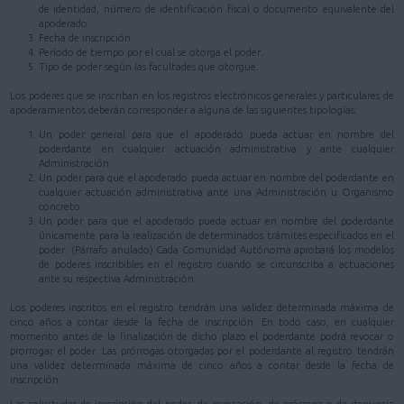
de identidad, número de identificación fiscal o documento equivalente del
apoderado.
Fecha de inscripción.
Período de tiempo por el cual se otorga el poder.
Tipo de poder según las facultades que otorgue.
Los poderes que se inscriban en los registros electrónicos generales y particulares de
apoderamientos deberán corresponder a alguna de las siguientes tipologías:
Un poder general para que el apoderado pueda actuar en nombre del
poderdante en cualquier actuación administrativa y ante cualquier
Administración.
Un poder para que el apoderado pueda actuar en nombre del poderdante en
cualquier actuación administrativa ante una Administración u Organismo
concreto.
Un poder para que el apoderado pueda actuar en nombre del poderdante
únicamente para la realización de determinados trámites especificados en el
poder. (Párrafo anulado) Cada Comunidad Autónoma aprobará los modelos
de poderes inscribibles en el registro cuando se circunscriba a actuaciones
ante su respectiva Administración
Los poderes inscritos en el registro tendrán una validez determinada máxima de
cinco años a contar desde la fecha de inscripción. En todo caso, en cualquier
momento antes de la finalización de dicho plazo el poderdante podrá revocar o
prorrogar el poder. Las prórrogas otorgadas por el poderdante al registro tendrán
una validez determinada máxima de cinco años a contar desde la fecha de
inscripción.
Las solicitudes de inscripción del poder, de revocación, de prórroga o de denuncia