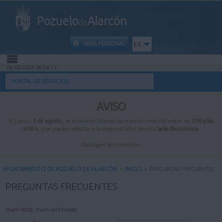
Pozuelo
Alarcón
de
ÁREA PERSONAL
ES
06/08/2026 00:56:54
INICIO
PORTAL DE SERVICIOS
INFORMACIÓN PÚBLICA
AVISO
El jueves,
6 de agosto
, se realizarán labores de mantenimiento entre las
7:30 y las
MI CARPETA
9:00 h
, que pueden afectar a la disponibilidad de esta
Sede Electrónica
.
Disculpen las molestias.
INFORMACIÓN MUNICIPAL
AYUNTAMIENTO DE POZUELO DE ALARCÓN
>
INICIO
>
PREGUNTAS FRECUENTES
AYUDA
PREGUNTAS FRECUENTES
main.nota:
main.certificado