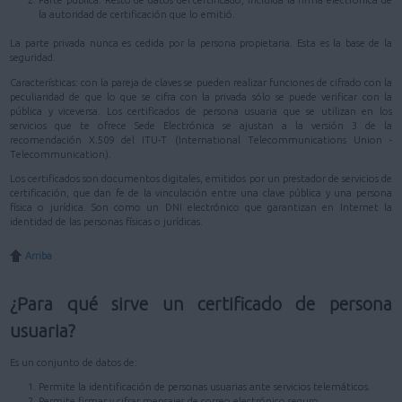
Parte pública: Resto de datos del certificado, incluida la firma electrónica de
la autoridad de certificación que lo emitió.
La parte privada nunca es cedida por la persona propietaria. Esta es la base de la
seguridad.
Características: con la pareja de claves se pueden realizar funciones de cifrado con la
peculiaridad de que lo que se cifra con la privada sólo se puede verificar con la
pública y viceversa. Los certificados de persona usuaria que se utilizan en los
servicios que te ofrece Sede Electrónica se ajustan a la versión 3 de la
recomendación X.509 del ITU-T (International Telecommunications Union -
Telecommunication).
Los certificados son documentos digitales, emitidos por un prestador de servicios de
certificación, que dan fe de la vinculación entre una clave pública y una persona
física o jurídica. Son como un DNI electrónico que garantizan en Internet la
identidad de las personas físicas o jurídicas.
Arriba
¿Para qué sirve un certificado de persona
usuaria?
Es un conjunto de datos de:
Permite la identificación de personas usuarias ante servicios telemáticos.
Permite firmar y cifrar mensajes de correo electrónico seguro.