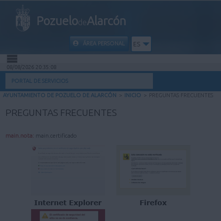
Pozuelo
Alarcón
de
ÁREA PERSONAL
ES
08/08/2026 20:35:09
INICIO
PORTAL DE SERVICIOS
AYUNTAMIENTO DE POZUELO DE ALARCÓN
>
INICIO
>
PREGUNTAS FRECUENTES
INFORMACIÓN PÚBLICA
PREGUNTAS FRECUENTES
MI CARPETA
main.nota:
main.certificado
INFORMACIÓN MUNICIPAL
AYUDA