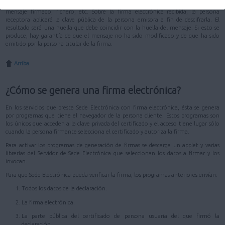
duro de un ordenador. La clave pública, en cambio, se distribuye junto con el
mensaje firmado, fichero, etc. Sobre la firma electrónica recibida, la persona
receptora aplicará la clave pública de la persona emisora a fin de descifrarla. El
resultado será una huella que debe coincidir con la huella del mensaje. Si esto se
produce, hay garantía de que el mensaje no ha sido modificado y de que ha sido
emitido por la persona titular de la firma.
Arriba
¿Cómo se genera una firma electrónica?
En los servicios que presta Sede Electrónica con firma electrónica, ésta se genera
por programas que tiene el navegador de la persona cliente. Estos programas son
los únicos que acceden a la clave privada del certificado y el acceso tiene lugar sólo
cuando la persona firmante selecciona el certificado y autoriza la firma.
Para activar los programas de generación de firmas se descarga un applet y varias
librerías del Servidor de Sede Electrónica que seleccionan los datos a firmar y los
invocan.
Para que Sede Electrónica pueda verificar la firma, los programas anteriores envían:
Todos los datos de la declaración.
La firma electrónica.
La parte pública del certificado de persona usuaria del que firmó la
declaración.