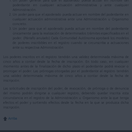
Un poder general para que el apoderado pueda actuar en nombre del
poderdante en cualquier actuación administrativa y ante cualquier
Administración.
Un poder para que el apoderado pueda actuar en nombre del poderdante en
cualquier actuación administrativa ante una Administración u Organismo
concreto.
Un poder para que el apoderado pueda actuar en nombre del poderdante
únicamente para la realización de determinados trámites especificados en el
poder. (Párrafo anulado) Cada Comunidad Autónoma aprobará los modelos
de poderes inscribibles en el registro cuando se circunscriba a actuaciones
ante su respectiva Administración
Los poderes inscritos en el registro tendrán una validez determinada máxima de
cinco años a contar desde la fecha de inscripción. En todo caso, en cualquier
momento antes de la finalización de dicho plazo el poderdante podrá revocar o
prorrogar el poder. Las prórrogas otorgadas por el poderdante al registro tendrán
una validez determinada máxima de cinco años a contar desde la fecha de
inscripción.
Las solicitudes de inscripción del poder, de revocación, de prórroga o de denuncia
del mismo podrán dirigirse a cualquier registro, debiendo quedar inscrita esta
circunstancia en el registro de la Administración u Organismo ante la que tenga
efectos el poder y surtiendo efectos desde la fecha en la que se produzca dicha
inscripción.
Arriba