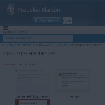
Pozuelo
Alarcón
de
ÁREA PERSONAL
ES
09/08/2026 14:44:51
INICIO
PORTAL DE SERVICIOS
AYUNTAMIENTO DE POZUELO DE ALARCÓN
>
INICIO
>
PREGUNTAS FRECUENTES
INFORMACIÓN PÚBLICA
PREGUNTAS FRECUENTES
MI CARPETA
main.nota:
main.certificado
INFORMACIÓN MUNICIPAL
AYUDA