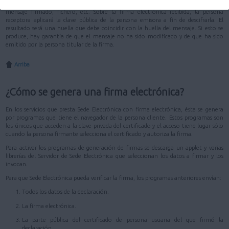
duro de un ordenador. La clave pública, en cambio, se distribuye junto con el
mensaje firmado, fichero, etc. Sobre la firma electrónica recibida, la persona
receptora aplicará la clave pública de la persona emisora a fin de descifrarla. El
resultado será una huella que debe coincidir con la huella del mensaje. Si esto se
produce, hay garantía de que el mensaje no ha sido modificado y de que ha sido
emitido por la persona titular de la firma.
Arriba
¿Cómo se genera una firma electrónica?
En los servicios que presta Sede Electrónica con firma electrónica, ésta se genera
por programas que tiene el navegador de la persona cliente. Estos programas son
los únicos que acceden a la clave privada del certificado y el acceso tiene lugar sólo
cuando la persona firmante selecciona el certificado y autoriza la firma.
Para activar los programas de generación de firmas se descarga un applet y varias
librerías del Servidor de Sede Electrónica que seleccionan los datos a firmar y los
invocan.
Para que Sede Electrónica pueda verificar la firma, los programas anteriores envían:
Todos los datos de la declaración.
La firma electrónica.
La parte pública del certificado de persona usuaria del que firmó la
declaración.