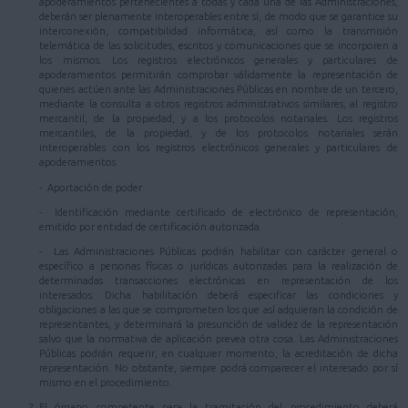
apoderamientos pertenecientes a todas y cada una de las Administraciones,
deberán ser plenamente interoperables entre sí, de modo que se garantice su
interconexión, compatibilidad informática, así como la transmisión
telemática de las solicitudes, escritos y comunicaciones que se incorporen a
los mismos. Los registros electrónicos generales y particulares de
apoderamientos permitirán comprobar válidamente la representación de
quienes actúen ante las Administraciones Públicas en nombre de un tercero,
mediante la consulta a otros registros administrativos similares, al registro
mercantil, de la propiedad, y a los protocolos notariales. Los registros
mercantiles, de la propiedad, y de los protocolos notariales serán
interoperables con los registros electrónicos generales y particulares de
apoderamientos.
- Aportación de poder
- Identificación mediante certificado de electrónico de representación,
emitido por entidad de certificación autorizada.
- Las Administraciones Públicas podrán habilitar con carácter general o
específico a personas físicas o jurídicas autorizadas para la realización de
determinadas transacciones electrónicas en representación de los
interesados. Dicha habilitación deberá especificar las condiciones y
obligaciones a las que se comprometen los que así adquieran la condición de
representantes, y determinará la presunción de validez de la representación
salvo que la normativa de aplicación prevea otra cosa. Las Administraciones
Públicas podrán requerir, en cualquier momento, la acreditación de dicha
representación. No obstante, siempre podrá comparecer el interesado por sí
mismo en el procedimiento.
El órgano competente para la tramitación del procedimiento deberá