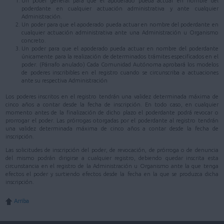
Un poder general para que el apoderado pueda actuar en nombre del
poderdante en cualquier actuación administrativa y ante cualquier
Administración.
Un poder para que el apoderado pueda actuar en nombre del poderdante en
cualquier actuación administrativa ante una Administración u Organismo
concreto.
Un poder para que el apoderado pueda actuar en nombre del poderdante
únicamente para la realización de determinados trámites especificados en el
poder. (Párrafo anulado) Cada Comunidad Autónoma aprobará los modelos
de poderes inscribibles en el registro cuando se circunscriba a actuaciones
ante su respectiva Administración
Los poderes inscritos en el registro tendrán una validez determinada máxima de
cinco años a contar desde la fecha de inscripción. En todo caso, en cualquier
momento antes de la finalización de dicho plazo el poderdante podrá revocar o
prorrogar el poder. Las prórrogas otorgadas por el poderdante al registro tendrán
una validez determinada máxima de cinco años a contar desde la fecha de
inscripción.
Las solicitudes de inscripción del poder, de revocación, de prórroga o de denuncia
del mismo podrán dirigirse a cualquier registro, debiendo quedar inscrita esta
circunstancia en el registro de la Administración u Organismo ante la que tenga
efectos el poder y surtiendo efectos desde la fecha en la que se produzca dicha
inscripción.
Arriba