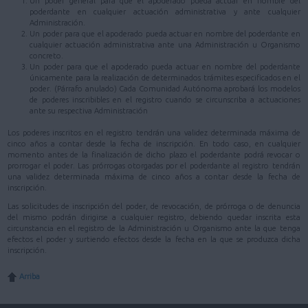
Un poder general para que el apoderado pueda actuar en nombre del
poderdante en cualquier actuación administrativa y ante cualquier
Administración.
Un poder para que el apoderado pueda actuar en nombre del poderdante en
cualquier actuación administrativa ante una Administración u Organismo
concreto.
Un poder para que el apoderado pueda actuar en nombre del poderdante
únicamente para la realización de determinados trámites especificados en el
poder. (Párrafo anulado) Cada Comunidad Autónoma aprobará los modelos
de poderes inscribibles en el registro cuando se circunscriba a actuaciones
ante su respectiva Administración
Los poderes inscritos en el registro tendrán una validez determinada máxima de
cinco años a contar desde la fecha de inscripción. En todo caso, en cualquier
momento antes de la finalización de dicho plazo el poderdante podrá revocar o
prorrogar el poder. Las prórrogas otorgadas por el poderdante al registro tendrán
una validez determinada máxima de cinco años a contar desde la fecha de
inscripción.
Las solicitudes de inscripción del poder, de revocación, de prórroga o de denuncia
del mismo podrán dirigirse a cualquier registro, debiendo quedar inscrita esta
circunstancia en el registro de la Administración u Organismo ante la que tenga
efectos el poder y surtiendo efectos desde la fecha en la que se produzca dicha
inscripción.
Arriba