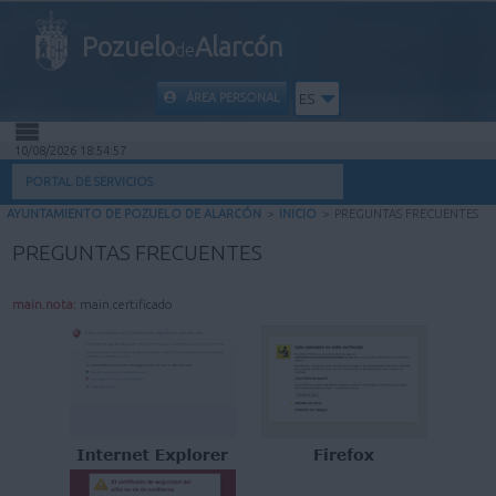
Pozuelo
Alarcón
de
ÁREA PERSONAL
ES
10/08/2026 18:54:58
INICIO
PORTAL DE SERVICIOS
AYUNTAMIENTO DE POZUELO DE ALARCÓN
>
INICIO
>
PREGUNTAS FRECUENTES
INFORMACIÓN PÚBLICA
PREGUNTAS FRECUENTES
MI CARPETA
main.nota:
main.certificado
INFORMACIÓN MUNICIPAL
AYUDA