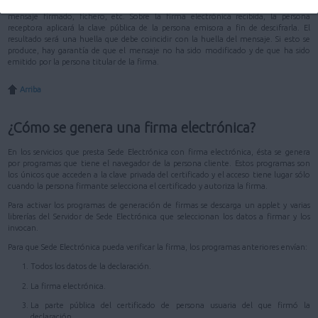
duro de un ordenador. La clave pública, en cambio, se distribuye junto con el
mensaje firmado, fichero, etc. Sobre la firma electrónica recibida, la persona
receptora aplicará la clave pública de la persona emisora a fin de descifrarla. El
resultado será una huella que debe coincidir con la huella del mensaje. Si esto se
produce, hay garantía de que el mensaje no ha sido modificado y de que ha sido
emitido por la persona titular de la firma.
Arriba
¿Cómo se genera una firma electrónica?
En los servicios que presta Sede Electrónica con firma electrónica, ésta se genera
por programas que tiene el navegador de la persona cliente. Estos programas son
los únicos que acceden a la clave privada del certificado y el acceso tiene lugar sólo
cuando la persona firmante selecciona el certificado y autoriza la firma.
Para activar los programas de generación de firmas se descarga un applet y varias
librerías del Servidor de Sede Electrónica que seleccionan los datos a firmar y los
invocan.
Para que Sede Electrónica pueda verificar la firma, los programas anteriores envían:
Todos los datos de la declaración.
La firma electrónica.
La parte pública del certificado de persona usuaria del que firmó la
declaración.