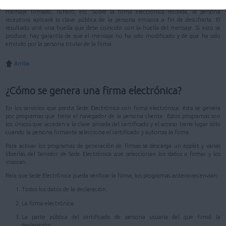
duro de un ordenador. La clave pública, en cambio, se distribuye junto con el
mensaje firmado, fichero, etc. Sobre la firma electrónica recibida, la persona
receptora aplicará la clave pública de la persona emisora a fin de descifrarla. El
resultado será una huella que debe coincidir con la huella del mensaje. Si esto se
produce, hay garantía de que el mensaje no ha sido modificado y de que ha sido
emitido por la persona titular de la firma.
Arriba
¿Cómo se genera una firma electrónica?
En los servicios que presta Sede Electrónica con firma electrónica, ésta se genera
por programas que tiene el navegador de la persona cliente. Estos programas son
los únicos que acceden a la clave privada del certificado y el acceso tiene lugar sólo
cuando la persona firmante selecciona el certificado y autoriza la firma.
Para activar los programas de generación de firmas se descarga un applet y varias
librerías del Servidor de Sede Electrónica que seleccionan los datos a firmar y los
invocan.
Para que Sede Electrónica pueda verificar la firma, los programas anteriores envían:
Todos los datos de la declaración.
La firma electrónica.
La parte pública del certificado de persona usuaria del que firmó la
declaración.