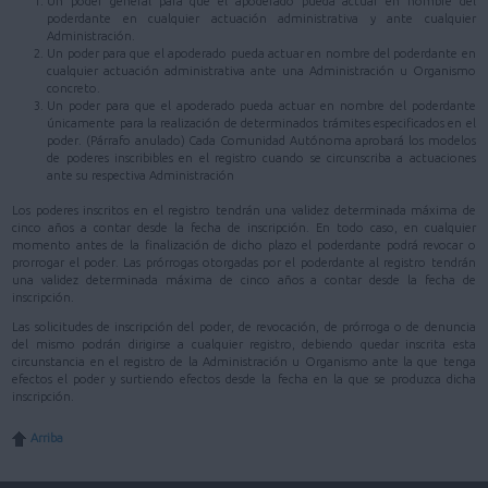
Un poder general para que el apoderado pueda actuar en nombre del
poderdante en cualquier actuación administrativa y ante cualquier
Administración.
Un poder para que el apoderado pueda actuar en nombre del poderdante en
cualquier actuación administrativa ante una Administración u Organismo
concreto.
Un poder para que el apoderado pueda actuar en nombre del poderdante
únicamente para la realización de determinados trámites especificados en el
poder. (Párrafo anulado) Cada Comunidad Autónoma aprobará los modelos
de poderes inscribibles en el registro cuando se circunscriba a actuaciones
ante su respectiva Administración
Los poderes inscritos en el registro tendrán una validez determinada máxima de
cinco años a contar desde la fecha de inscripción. En todo caso, en cualquier
momento antes de la finalización de dicho plazo el poderdante podrá revocar o
prorrogar el poder. Las prórrogas otorgadas por el poderdante al registro tendrán
una validez determinada máxima de cinco años a contar desde la fecha de
inscripción.
Las solicitudes de inscripción del poder, de revocación, de prórroga o de denuncia
del mismo podrán dirigirse a cualquier registro, debiendo quedar inscrita esta
circunstancia en el registro de la Administración u Organismo ante la que tenga
efectos el poder y surtiendo efectos desde la fecha en la que se produzca dicha
inscripción.
Arriba