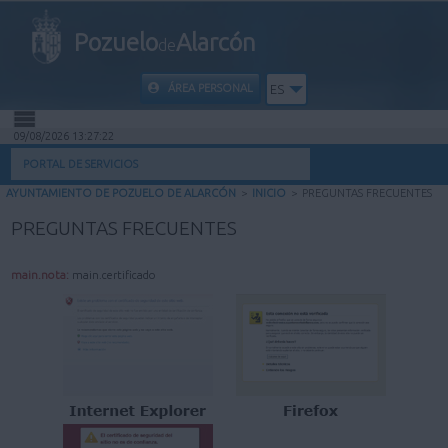
Pozuelo
Alarcón
de
ÁREA PERSONAL
ES
09/08/2026 13:27:23
INICIO
PORTAL DE SERVICIOS
AYUNTAMIENTO DE POZUELO DE ALARCÓN
>
INICIO
>
PREGUNTAS FRECUENTES
INFORMACIÓN PÚBLICA
PREGUNTAS FRECUENTES
MI CARPETA
main.nota:
main.certificado
INFORMACIÓN MUNICIPAL
AYUDA