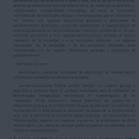
apoderamientos pertenecientes a todas y cada una de las Administraciones,
deberán ser plenamente interoperables entre sí, de modo que se garantice su
interconexión, compatibilidad informática, así como la transmisión
telemática de las solicitudes, escritos y comunicaciones que se incorporen a
los mismos. Los registros electrónicos generales y particulares de
apoderamientos permitirán comprobar válidamente la representación de
quienes actúen ante las Administraciones Públicas en nombre de un tercero,
mediante la consulta a otros registros administrativos similares, al registro
mercantil, de la propiedad, y a los protocolos notariales. Los registros
mercantiles, de la propiedad, y de los protocolos notariales serán
interoperables con los registros electrónicos generales y particulares de
apoderamientos.
- Aportación de poder
- Identificación mediante certificado de electrónico de representación,
emitido por entidad de certificación autorizada.
- Las Administraciones Públicas podrán habilitar con carácter general o
específico a personas físicas o jurídicas autorizadas para la realización de
determinadas transacciones electrónicas en representación de los
interesados. Dicha habilitación deberá especificar las condiciones y
obligaciones a las que se comprometen los que así adquieran la condición de
representantes, y determinará la presunción de validez de la representación
salvo que la normativa de aplicación prevea otra cosa. Las Administraciones
Públicas podrán requerir, en cualquier momento, la acreditación de dicha
representación. No obstante, siempre podrá comparecer el interesado por sí
mismo en el procedimiento.
El órgano competente para la tramitación del procedimiento deberá