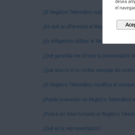
desea amp
el navegad
¿El Registro Telemático sustituye al Regist
¿En qué se diferencia el Registro Telemático
¿Es obligatorio utilizar el Registro Telemáti
¿Qué garantía me ofrece la presentación d
¿Qué ocurre si no recibo mensaje de confir
¿El Registro Telemático modifica el cómput
¿Puedo presentar un Registro Telemático en
¿Podrá ser interrumpido el Registro Telem
¿Qué es la representación?