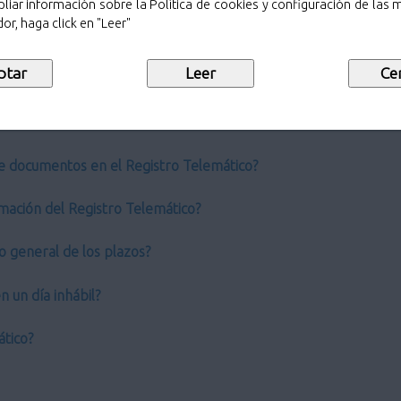
liar información sobre la Política de cookies y configuración de las
or, haga click en "Leer"
ro General?
 de los Registros administrativos tradicionales?
co?
e documentos en el Registro Telemático?
mación del Registro Telemático?
o general de los plazos?
 un día inhábil?
ático?