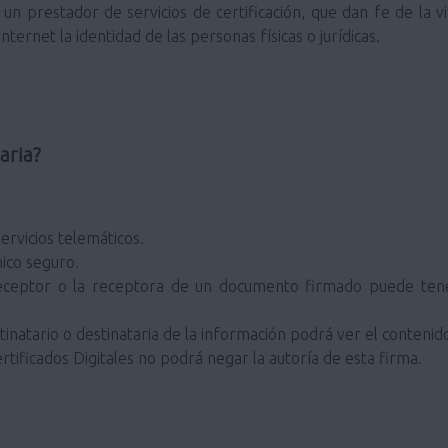
un prestador de servicios de certificación, que dan fe de la v
ternet la identidad de las personas físicas o jurídicas.
aria?
ervicios telemáticos.
ico seguro.
eceptor o la receptora de un documento firmado puede tener
inatario o destinataria de la información podrá ver el contenid
rtificados Digitales no podrá negar la autoría de esta firma.