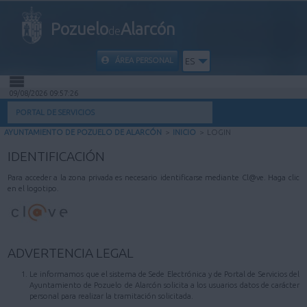
Pozuelo
Alarcón
de
ÁREA PERSONAL
ES
09/08/2026 09:57:26
INICIO
PORTAL DE SERVICIOS
AYUNTAMIENTO DE POZUELO DE ALARCÓN
>
INICIO
>
LOGIN
INFORMACIÓN PÚBLICA
IDENTIFICACIÓN
MI CARPETA
Para acceder a la zona privada es necesario identificarse mediante Cl@ve. Haga clic
en el logotipo.
INFORMACIÓN MUNICIPAL
AYUDA
ADVERTENCIA LEGAL
Le informamos que el sistema de Sede Electrónica y de Portal de Servicios del
Ayuntamiento de Pozuelo de Alarcón solicita a los usuarios datos de carácter
personal para realizar la tramitación solicitada.