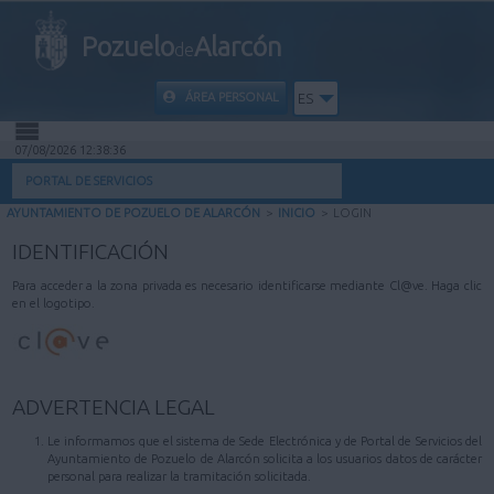
Pozuelo
Alarcón
de
ÁREA PERSONAL
ES
07/08/2026 12:38:36
INICIO
PORTAL DE SERVICIOS
AYUNTAMIENTO DE POZUELO DE ALARCÓN
>
INICIO
>
LOGIN
INFORMACIÓN PÚBLICA
IDENTIFICACIÓN
MI CARPETA
Para acceder a la zona privada es necesario identificarse mediante Cl@ve. Haga clic
en el logotipo.
INFORMACIÓN MUNICIPAL
AYUDA
ADVERTENCIA LEGAL
Le informamos que el sistema de Sede Electrónica y de Portal de Servicios del
Ayuntamiento de Pozuelo de Alarcón solicita a los usuarios datos de carácter
personal para realizar la tramitación solicitada.