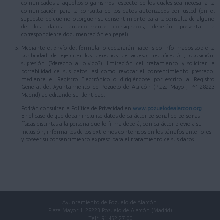
comunicados a aquellos organismos respecto de los cuales sea necesaria la
comunicación para la consulta de los datos autorizados por usted (en el
supuesto de que no otorguen su consentimiento para la consulta de alguno
de los datos anteriormente consignados, deberán presentar la
correspondiente documentación en papel).
Mediante el envío del formulario declararán haber sido informados sobre la
posibilidad de ejercitar los derechos de acceso, rectificación, oposición,
supresión (?derecho al olvido?), limitación del tratamiento y solicitar la
portabilidad de sus datos, así como revocar el consentimiento prestado,
mediante el Registro Electrónico o dirigiéndose por escrito al Registro
General del Ayuntamiento de Pozuelo de Alarcón (Plaza Mayor, nº1-28223
Madrid) acreditando su identidad.
Podrán consultar la Política de Privacidad en
www.pozuelodealarcon.org
.
En el caso de que deban incluirse datos de carácter personal de personas
físicas distintas a la persona que lo firma deberá, con carácter previo a su
inclusión, informarles de los extremos contenidos en los párrafos anteriores
y poseer su consentimiento expreso para el tratamiento de sus datos.
Ayuntamiento de Pozuelo de Alarcón.
Plaza Mayor 1, 28223 Pozuelo de Alarcón (Madrid)
Telf. 91 452 27 00