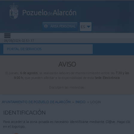
Pozuelo
Alarcón
de
ÁREA PERSONAL
ES
06/08/2026 02:51:37
INICIO
PORTAL DE SERVICIOS
INFORMACIÓN PÚBLICA
AVISO
El jueves,
6 de agosto
, se realizarán labores de mantenimiento entre las
7:30 y las
MI CARPETA
9:00 h
, que pueden afectar a la disponibilidad de esta
Sede Electrónica
.
Disculpen las molestias.
INFORMACIÓN MUNICIPAL
AYUNTAMIENTO DE POZUELO DE ALARCÓN
>
INICIO
>
LOGIN
AYUDA
IDENTIFICACIÓN
Para acceder a la zona privada es necesario identificarse mediante Cl@ve. Haga clic
en el logotipo.