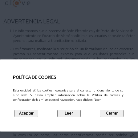
ADVERTENCIA LEGAL
Le informamos que el sistema de Sede Electrónica y de Portal de Servicios del
Ayuntamiento de Pozuelo de Alarcón solicita a los usuarios datos de carácter
personal para realizar la tramitación solicitada.
Los firmantes, mediante la suscripción de un formulario online en concreto,
prestan su consentimiento expreso para que los datos personales que
proporcionen en la solicitud, documentación y los contenidos en los
resultados de las posibles consultas, todos ellos aportados voluntariamente,
sean tratados por el Ayuntamiento de Pozuelo de Alarcón como responsable
del tratamiento con la finalidad de registrar y tramitar su solicitud, realizar
POLÍTICA DE COOKIES
las consultas autorizadas, así como servir de base para futuras gestiones que
pueda realizar ante este Registro. Los datos serán conservados durante los
plazos necesarios para cumplir con la finalidad mencionada y los establecidos
Esta entidad utiliza cookies necesarias para el correcto funcionamiento de su
legalmente.
sitio web. Si desea ampliar información sobre la Política de cookies y
configuración de las mismas en el navegador, haga click en "Leer"
Los datos personales aportados podrán ser comunicados a las diferentes áreas
responsables de la tramitación, al Patronato Municipal de Cultura y/o la
Gerencia Municipal de Urbanismo, u otras entidades en los supuestos
previstos en la normativa de aplicación, con el propósito de hacer efectiva la
gestión y tramitación de su comunicación.
En caso de que el trámite que desee realizar conlleve una autorización para
la consulta de datos, los datos identificativos podrán ser cedidos y/o