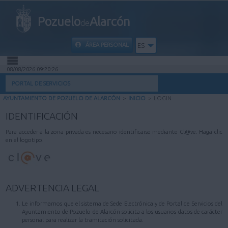
Pozuelo
Alarcón
de
ÁREA PERSONAL
ES
08/08/2026 09:20:26
INICIO
PORTAL DE SERVICIOS
AYUNTAMIENTO DE POZUELO DE ALARCÓN
>
INICIO
>
LOGIN
INFORMACIÓN PÚBLICA
IDENTIFICACIÓN
MI CARPETA
Para acceder a la zona privada es necesario identificarse mediante Cl@ve. Haga clic
en el logotipo.
INFORMACIÓN MUNICIPAL
AYUDA
ADVERTENCIA LEGAL
Le informamos que el sistema de Sede Electrónica y de Portal de Servicios del
Ayuntamiento de Pozuelo de Alarcón solicita a los usuarios datos de carácter
personal para realizar la tramitación solicitada.