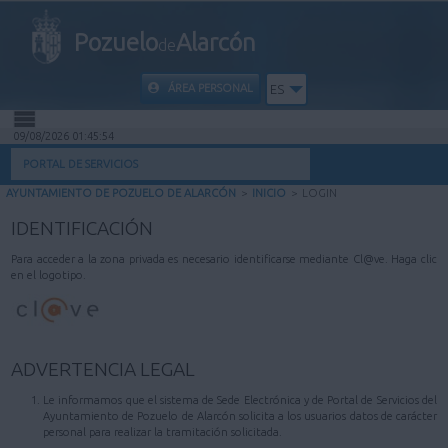
Pozuelo
Alarcón
de
ÁREA PERSONAL
ES
09/08/2026 01:45:54
INICIO
PORTAL DE SERVICIOS
AYUNTAMIENTO DE POZUELO DE ALARCÓN
>
INICIO
>
LOGIN
INFORMACIÓN PÚBLICA
IDENTIFICACIÓN
MI CARPETA
Para acceder a la zona privada es necesario identificarse mediante Cl@ve. Haga clic
en el logotipo.
INFORMACIÓN MUNICIPAL
AYUDA
ADVERTENCIA LEGAL
Le informamos que el sistema de Sede Electrónica y de Portal de Servicios del
Ayuntamiento de Pozuelo de Alarcón solicita a los usuarios datos de carácter
personal para realizar la tramitación solicitada.