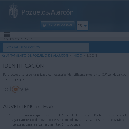
Pozuelo
Alarcón
de
ÁREA PERSONAL
ES
06/08/2026 19:52:01
INICIO
PORTAL DE SERVICIOS
AYUNTAMIENTO DE POZUELO DE ALARCÓN
>
INICIO
>
LOGIN
INFORMACIÓN PÚBLICA
IDENTIFICACIÓN
MI CARPETA
Para acceder a la zona privada es necesario identificarse mediante Cl@ve. Haga clic
en el logotipo.
INFORMACIÓN MUNICIPAL
AYUDA
ADVERTENCIA LEGAL
Le informamos que el sistema de Sede Electrónica y de Portal de Servicios del
Ayuntamiento de Pozuelo de Alarcón solicita a los usuarios datos de carácter
personal para realizar la tramitación solicitada.