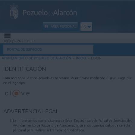
Pozuelo
Alarcón
de
ÁREA PERSONAL
ES
08/08/2026 22:11:59
INICIO
PORTAL DE SERVICIOS
AYUNTAMIENTO DE POZUELO DE ALARCÓN
>
INICIO
>
LOGIN
INFORMACIÓN PÚBLICA
IDENTIFICACIÓN
MI CARPETA
Para acceder a la zona privada es necesario identificarse mediante Cl@ve. Haga clic
en el logotipo.
INFORMACIÓN MUNICIPAL
AYUDA
ADVERTENCIA LEGAL
Le informamos que el sistema de Sede Electrónica y de Portal de Servicios del
Ayuntamiento de Pozuelo de Alarcón solicita a los usuarios datos de carácter
personal para realizar la tramitación solicitada.