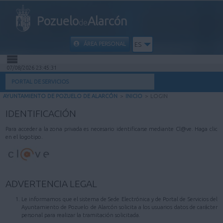
Pozuelo
Alarcón
de
ÁREA PERSONAL
ES
07/08/2026 23:45:31
INICIO
PORTAL DE SERVICIOS
AYUNTAMIENTO DE POZUELO DE ALARCÓN
>
INICIO
>
LOGIN
INFORMACIÓN PÚBLICA
IDENTIFICACIÓN
MI CARPETA
Para acceder a la zona privada es necesario identificarse mediante Cl@ve. Haga clic
en el logotipo.
INFORMACIÓN MUNICIPAL
AYUDA
ADVERTENCIA LEGAL
Le informamos que el sistema de Sede Electrónica y de Portal de Servicios del
Ayuntamiento de Pozuelo de Alarcón solicita a los usuarios datos de carácter
personal para realizar la tramitación solicitada.