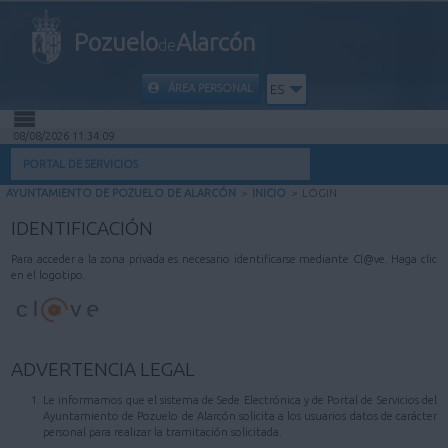
Pozuelo
Alarcón
de
ÁREA PERSONAL
ES
08/08/2026 11:34:09
INICIO
PORTAL DE SERVICIOS
AYUNTAMIENTO DE POZUELO DE ALARCÓN
>
INICIO
>
LOGIN
INFORMACIÓN PÚBLICA
IDENTIFICACIÓN
MI CARPETA
Para acceder a la zona privada es necesario identificarse mediante Cl@ve. Haga clic
en el logotipo.
INFORMACIÓN MUNICIPAL
AYUDA
ADVERTENCIA LEGAL
Le informamos que el sistema de Sede Electrónica y de Portal de Servicios del
Ayuntamiento de Pozuelo de Alarcón solicita a los usuarios datos de carácter
personal para realizar la tramitación solicitada.