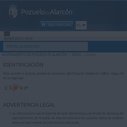
Pozuelo
Alarcón
de
ÁREA PERSONAL
ES
06/08/2026 21:34:59
INICIO
PORTAL DE SERVICIOS
AYUNTAMIENTO DE POZUELO DE ALARCÓN
>
INICIO
>
LOGIN
INFORMACIÓN PÚBLICA
IDENTIFICACIÓN
MI CARPETA
Para acceder a la zona privada es necesario identificarse mediante Cl@ve. Haga clic
en el logotipo.
INFORMACIÓN MUNICIPAL
AYUDA
ADVERTENCIA LEGAL
Le informamos que el sistema de Sede Electrónica y de Portal de Servicios del
Ayuntamiento de Pozuelo de Alarcón solicita a los usuarios datos de carácter
personal para realizar la tramitación solicitada.