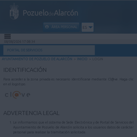
Pozuelo
Alarcón
de
ÁREA PERSONAL
ES
08/08/2026 17:08:34
INICIO
PORTAL DE SERVICIOS
AYUNTAMIENTO DE POZUELO DE ALARCÓN
>
INICIO
>
LOGIN
INFORMACIÓN PÚBLICA
IDENTIFICACIÓN
MI CARPETA
Para acceder a la zona privada es necesario identificarse mediante Cl@ve. Haga clic
en el logotipo.
INFORMACIÓN MUNICIPAL
AYUDA
ADVERTENCIA LEGAL
Le informamos que el sistema de Sede Electrónica y de Portal de Servicios del
Ayuntamiento de Pozuelo de Alarcón solicita a los usuarios datos de carácter
personal para realizar la tramitación solicitada.