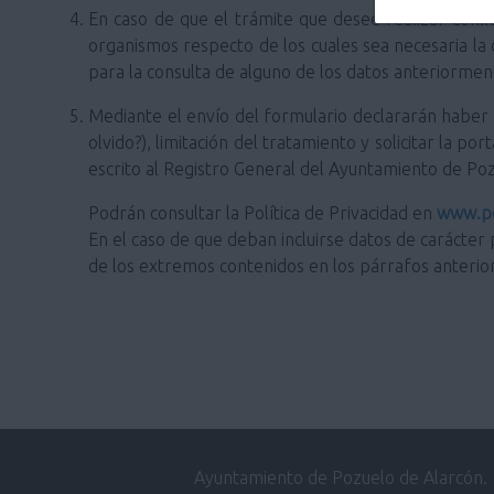
En caso de que el trámite que desee realizar conlle
organismos respecto de los cuales sea necesaria la
para la consulta de alguno de los datos anteriorm
Mediante el envío del formulario declararán haber si
olvido?), limitación del tratamiento y solicitar la 
escrito al Registro General del Ayuntamiento de Po
Podrán consultar la Política de Privacidad en
www.po
En el caso de que deban incluirse datos de carácter 
de los extremos contenidos en los párrafos anterio
Ayuntamiento de Pozuelo de Alarcón.