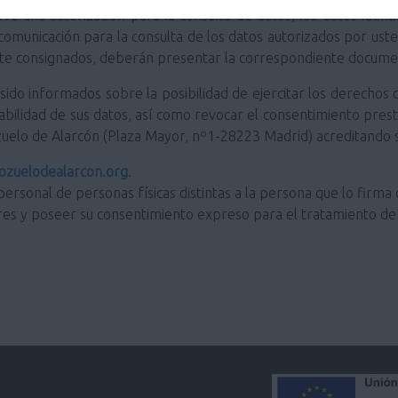
ve una autorización para la consulta de datos, los datos ident
 comunicación para la consulta de los datos autorizados por us
ente consignados, deberán presentar la correspondiente docume
do informados sobre la posibilidad de ejercitar los derechos de
portabilidad de sus datos, así como revocar el consentimiento pre
zuelo de Alarcón (Plaza Mayor, nº1-28223 Madrid) acreditando s
zuelodealarcon.org
.
personal de personas físicas distintas a la persona que lo firma 
res y poseer su consentimiento expreso para el tratamiento de 