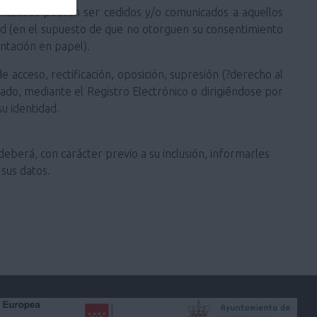
ificativos podrán ser cedidos y/o comunicados a aquellos
ted (en el supuesto de que no otorguen su consentimiento
ntación en papel).
 acceso, rectificación, oposición, supresión (?derecho al
stado, mediante el Registro Electrónico o dirigiéndose por
u identidad.
deberá, con carácter previo a su inclusión, informarles
sus datos.