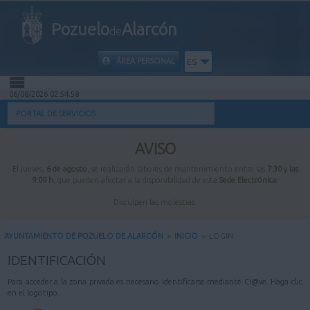
Pozuelo
Alarcón
de
ÁREA PERSONAL
ES
06/08/2026 02:54:58
INICIO
PORTAL DE SERVICIOS
INFORMACIÓN PÚBLICA
AVISO
El jueves,
6 de agosto
, se realizarán labores de mantenimiento entre las
7:30 y las
MI CARPETA
9:00 h
, que pueden afectar a la disponibilidad de esta
Sede Electrónica
.
Disculpen las molestias.
INFORMACIÓN MUNICIPAL
AYUNTAMIENTO DE POZUELO DE ALARCÓN
>
INICIO
>
LOGIN
AYUDA
IDENTIFICACIÓN
Para acceder a la zona privada es necesario identificarse mediante Cl@ve. Haga clic
en el logotipo.