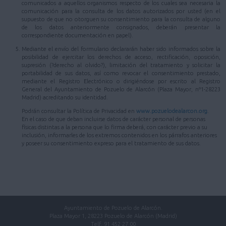
comunicados a aquellos organismos respecto de los cuales sea necesaria la
comunicación para la consulta de los datos autorizados por usted (en el
supuesto de que no otorguen su consentimiento para la consulta de alguno
de los datos anteriormente consignados, deberán presentar la
correspondiente documentación en papel).
Mediante el envío del formulario declararán haber sido informados sobre la
posibilidad de ejercitar los derechos de acceso, rectificación, oposición,
supresión (?derecho al olvido?), limitación del tratamiento y solicitar la
portabilidad de sus datos, así como revocar el consentimiento prestado,
mediante el Registro Electrónico o dirigiéndose por escrito al Registro
General del Ayuntamiento de Pozuelo de Alarcón (Plaza Mayor, nº1-28223
Madrid) acreditando su identidad.
Podrán consultar la Política de Privacidad en
www.pozuelodealarcon.org
.
En el caso de que deban incluirse datos de carácter personal de personas
físicas distintas a la persona que lo firma deberá, con carácter previo a su
inclusión, informarles de los extremos contenidos en los párrafos anteriores
y poseer su consentimiento expreso para el tratamiento de sus datos.
Ayuntamiento de Pozuelo de Alarcón.
Plaza Mayor 1, 28223 Pozuelo de Alarcón (Madrid)
Telf. 91 452 27 00