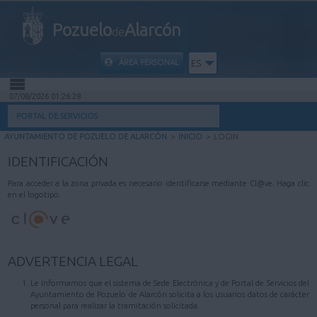
Pozuelo
Alarcón
de
ÁREA PERSONAL
ES
07/08/2026 01:26:28
INICIO
PORTAL DE SERVICIOS
AYUNTAMIENTO DE POZUELO DE ALARCÓN
>
INICIO
>
LOGIN
INFORMACIÓN PÚBLICA
IDENTIFICACIÓN
MI CARPETA
Para acceder a la zona privada es necesario identificarse mediante Cl@ve. Haga clic
en el logotipo.
INFORMACIÓN MUNICIPAL
AYUDA
ADVERTENCIA LEGAL
Le informamos que el sistema de Sede Electrónica y de Portal de Servicios del
Ayuntamiento de Pozuelo de Alarcón solicita a los usuarios datos de carácter
personal para realizar la tramitación solicitada.