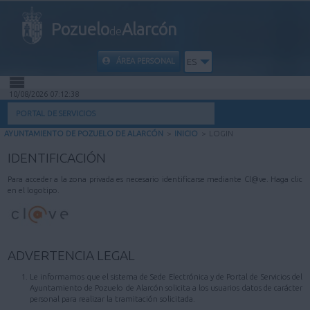
Pozuelo
Alarcón
de
ÁREA PERSONAL
ES
10/08/2026 07:12:38
INICIO
PORTAL DE SERVICIOS
AYUNTAMIENTO DE POZUELO DE ALARCÓN
>
INICIO
>
LOGIN
INFORMACIÓN PÚBLICA
IDENTIFICACIÓN
MI CARPETA
Para acceder a la zona privada es necesario identificarse mediante Cl@ve. Haga clic
en el logotipo.
INFORMACIÓN MUNICIPAL
AYUDA
ADVERTENCIA LEGAL
Le informamos que el sistema de Sede Electrónica y de Portal de Servicios del
Ayuntamiento de Pozuelo de Alarcón solicita a los usuarios datos de carácter
personal para realizar la tramitación solicitada.