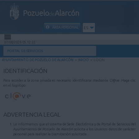
Pozuelo
Alarcón
de
ÁREA PERSONAL
ES
07/08/2026 05:12:22
INICIO
PORTAL DE SERVICIOS
AYUNTAMIENTO DE POZUELO DE ALARCÓN
>
INICIO
>
LOGIN
INFORMACIÓN PÚBLICA
IDENTIFICACIÓN
MI CARPETA
Para acceder a la zona privada es necesario identificarse mediante Cl@ve. Haga clic
en el logotipo.
INFORMACIÓN MUNICIPAL
AYUDA
ADVERTENCIA LEGAL
Le informamos que el sistema de Sede Electrónica y de Portal de Servicios del
Ayuntamiento de Pozuelo de Alarcón solicita a los usuarios datos de carácter
personal para realizar la tramitación solicitada.