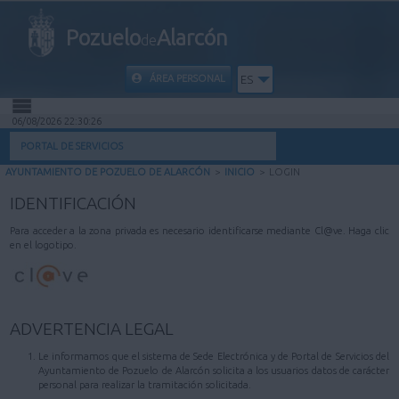
Pozuelo
Alarcón
de
ÁREA PERSONAL
ES
06/08/2026 22:30:26
INICIO
PORTAL DE SERVICIOS
AYUNTAMIENTO DE POZUELO DE ALARCÓN
>
INICIO
>
LOGIN
INFORMACIÓN PÚBLICA
IDENTIFICACIÓN
MI CARPETA
Para acceder a la zona privada es necesario identificarse mediante Cl@ve. Haga clic
en el logotipo.
INFORMACIÓN MUNICIPAL
AYUDA
ADVERTENCIA LEGAL
Le informamos que el sistema de Sede Electrónica y de Portal de Servicios del
Ayuntamiento de Pozuelo de Alarcón solicita a los usuarios datos de carácter
personal para realizar la tramitación solicitada.