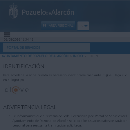
Pozuelo
Alarcón
de
ÁREA PERSONAL
ES
06/08/2026 16:34:46
INICIO
PORTAL DE SERVICIOS
AYUNTAMIENTO DE POZUELO DE ALARCÓN
>
INICIO
>
LOGIN
INFORMACIÓN PÚBLICA
IDENTIFICACIÓN
MI CARPETA
Para acceder a la zona privada es necesario identificarse mediante Cl@ve. Haga clic
en el logotipo.
INFORMACIÓN MUNICIPAL
AYUDA
ADVERTENCIA LEGAL
Le informamos que el sistema de Sede Electrónica y de Portal de Servicios del
Ayuntamiento de Pozuelo de Alarcón solicita a los usuarios datos de carácter
personal para realizar la tramitación solicitada.