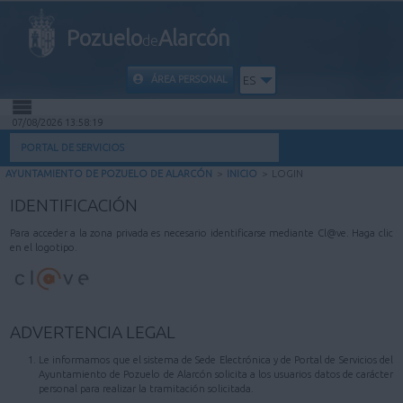
Pozuelo
Alarcón
de
ÁREA PERSONAL
ES
07/08/2026 13:58:19
INICIO
PORTAL DE SERVICIOS
AYUNTAMIENTO DE POZUELO DE ALARCÓN
>
INICIO
>
LOGIN
INFORMACIÓN PÚBLICA
IDENTIFICACIÓN
MI CARPETA
Para acceder a la zona privada es necesario identificarse mediante Cl@ve. Haga clic
en el logotipo.
INFORMACIÓN MUNICIPAL
AYUDA
ADVERTENCIA LEGAL
Le informamos que el sistema de Sede Electrónica y de Portal de Servicios del
Ayuntamiento de Pozuelo de Alarcón solicita a los usuarios datos de carácter
personal para realizar la tramitación solicitada.