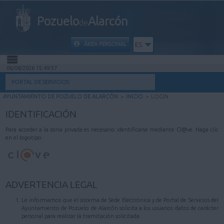
Pozuelo
Alarcón
de
ÁREA PERSONAL
ES
06/08/2026 15:49:57
INICIO
PORTAL DE SERVICIOS
AYUNTAMIENTO DE POZUELO DE ALARCÓN
>
INICIO
>
LOGIN
INFORMACIÓN PÚBLICA
IDENTIFICACIÓN
MI CARPETA
Para acceder a la zona privada es necesario identificarse mediante Cl@ve. Haga clic
en el logotipo.
INFORMACIÓN MUNICIPAL
AYUDA
ADVERTENCIA LEGAL
Le informamos que el sistema de Sede Electrónica y de Portal de Servicios del
Ayuntamiento de Pozuelo de Alarcón solicita a los usuarios datos de carácter
personal para realizar la tramitación solicitada.