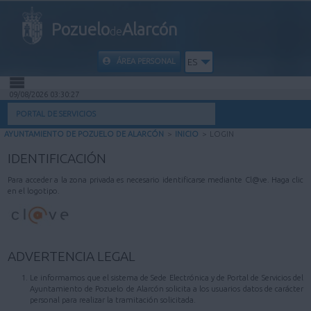
Pozuelo
Alarcón
de
ÁREA PERSONAL
ES
09/08/2026 03:30:27
INICIO
PORTAL DE SERVICIOS
AYUNTAMIENTO DE POZUELO DE ALARCÓN
>
INICIO
>
LOGIN
INFORMACIÓN PÚBLICA
IDENTIFICACIÓN
MI CARPETA
Para acceder a la zona privada es necesario identificarse mediante Cl@ve. Haga clic
en el logotipo.
INFORMACIÓN MUNICIPAL
AYUDA
ADVERTENCIA LEGAL
Le informamos que el sistema de Sede Electrónica y de Portal de Servicios del
Ayuntamiento de Pozuelo de Alarcón solicita a los usuarios datos de carácter
personal para realizar la tramitación solicitada.