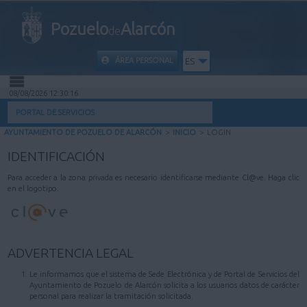
Pozuelo
Alarcón
de
ÁREA PERSONAL
ES
08/08/2026 12:30:16
INICIO
PORTAL DE SERVICIOS
AYUNTAMIENTO DE POZUELO DE ALARCÓN
>
INICIO
>
LOGIN
INFORMACIÓN PÚBLICA
IDENTIFICACIÓN
MI CARPETA
Para acceder a la zona privada es necesario identificarse mediante Cl@ve. Haga clic
en el logotipo.
INFORMACIÓN MUNICIPAL
AYUDA
ADVERTENCIA LEGAL
Le informamos que el sistema de Sede Electrónica y de Portal de Servicios del
Ayuntamiento de Pozuelo de Alarcón solicita a los usuarios datos de carácter
personal para realizar la tramitación solicitada.