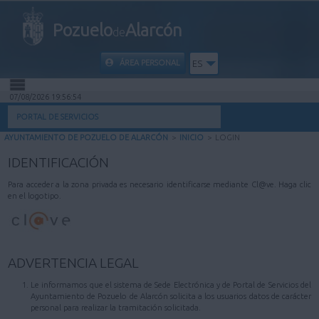
Pozuelo
Alarcón
de
ÁREA PERSONAL
ES
07/08/2026 19:56:54
INICIO
PORTAL DE SERVICIOS
AYUNTAMIENTO DE POZUELO DE ALARCÓN
>
INICIO
>
LOGIN
INFORMACIÓN PÚBLICA
IDENTIFICACIÓN
MI CARPETA
Para acceder a la zona privada es necesario identificarse mediante Cl@ve. Haga clic
en el logotipo.
INFORMACIÓN MUNICIPAL
AYUDA
ADVERTENCIA LEGAL
Le informamos que el sistema de Sede Electrónica y de Portal de Servicios del
Ayuntamiento de Pozuelo de Alarcón solicita a los usuarios datos de carácter
personal para realizar la tramitación solicitada.