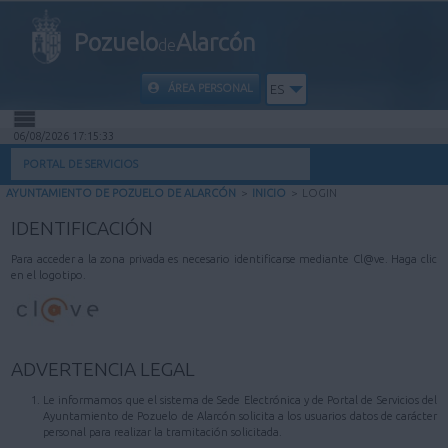
Pozuelo
Alarcón
de
ÁREA PERSONAL
ES
06/08/2026 17:15:33
INICIO
PORTAL DE SERVICIOS
AYUNTAMIENTO DE POZUELO DE ALARCÓN
>
INICIO
>
LOGIN
INFORMACIÓN PÚBLICA
IDENTIFICACIÓN
MI CARPETA
Para acceder a la zona privada es necesario identificarse mediante Cl@ve. Haga clic
en el logotipo.
INFORMACIÓN MUNICIPAL
AYUDA
ADVERTENCIA LEGAL
Le informamos que el sistema de Sede Electrónica y de Portal de Servicios del
Ayuntamiento de Pozuelo de Alarcón solicita a los usuarios datos de carácter
personal para realizar la tramitación solicitada.