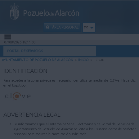
Pozuelo
Alarcón
de
ÁREA PERSONAL
ES
07/08/2026 18:11:00
INICIO
PORTAL DE SERVICIOS
AYUNTAMIENTO DE POZUELO DE ALARCÓN
>
INICIO
>
LOGIN
INFORMACIÓN PÚBLICA
IDENTIFICACIÓN
MI CARPETA
Para acceder a la zona privada es necesario identificarse mediante Cl@ve. Haga clic
en el logotipo.
INFORMACIÓN MUNICIPAL
AYUDA
ADVERTENCIA LEGAL
Le informamos que el sistema de Sede Electrónica y de Portal de Servicios del
Ayuntamiento de Pozuelo de Alarcón solicita a los usuarios datos de carácter
personal para realizar la tramitación solicitada.