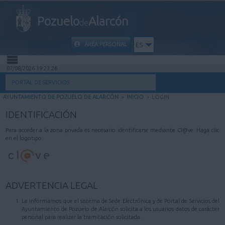
Pozuelo
Alarcón
de
ÁREA PERSONAL
ES
07/08/2026 19:23:26
INICIO
PORTAL DE SERVICIOS
AYUNTAMIENTO DE POZUELO DE ALARCÓN
>
INICIO
>
LOGIN
INFORMACIÓN PÚBLICA
IDENTIFICACIÓN
MI CARPETA
Para acceder a la zona privada es necesario identificarse mediante Cl@ve. Haga clic
en el logotipo.
INFORMACIÓN MUNICIPAL
AYUDA
ADVERTENCIA LEGAL
Le informamos que el sistema de Sede Electrónica y de Portal de Servicios del
Ayuntamiento de Pozuelo de Alarcón solicita a los usuarios datos de carácter
personal para realizar la tramitación solicitada.