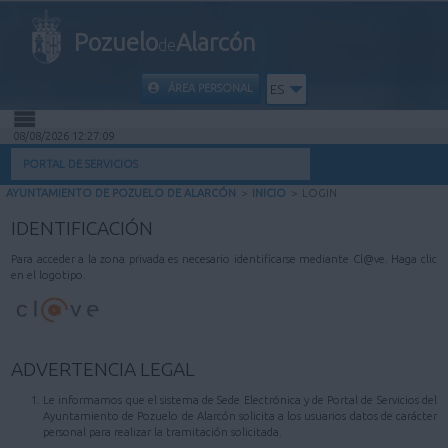
Pozuelo
Alarcón
de
ÁREA PERSONAL
ES
08/08/2026 12:27:09
INICIO
PORTAL DE SERVICIOS
AYUNTAMIENTO DE POZUELO DE ALARCÓN
>
INICIO
>
LOGIN
INFORMACIÓN PÚBLICA
IDENTIFICACIÓN
MI CARPETA
Para acceder a la zona privada es necesario identificarse mediante Cl@ve. Haga clic
en el logotipo.
INFORMACIÓN MUNICIPAL
AYUDA
ADVERTENCIA LEGAL
Le informamos que el sistema de Sede Electrónica y de Portal de Servicios del
Ayuntamiento de Pozuelo de Alarcón solicita a los usuarios datos de carácter
personal para realizar la tramitación solicitada.