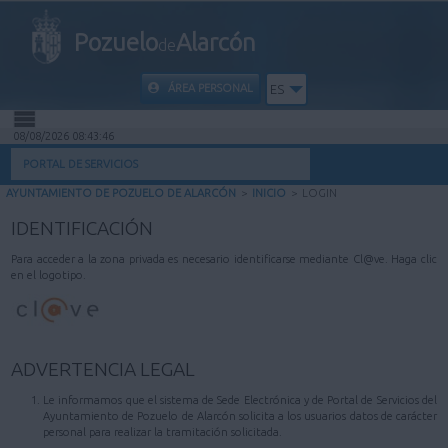
Pozuelo
Alarcón
de
ÁREA PERSONAL
ES
08/08/2026 08:43:46
INICIO
PORTAL DE SERVICIOS
AYUNTAMIENTO DE POZUELO DE ALARCÓN
>
INICIO
>
LOGIN
INFORMACIÓN PÚBLICA
IDENTIFICACIÓN
MI CARPETA
Para acceder a la zona privada es necesario identificarse mediante Cl@ve. Haga clic
en el logotipo.
INFORMACIÓN MUNICIPAL
AYUDA
ADVERTENCIA LEGAL
Le informamos que el sistema de Sede Electrónica y de Portal de Servicios del
Ayuntamiento de Pozuelo de Alarcón solicita a los usuarios datos de carácter
personal para realizar la tramitación solicitada.