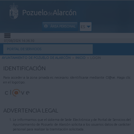
Pozuelo
Alarcón
de
ÁREA PERSONAL
ES
07/08/2026 16:36:30
INICIO
PORTAL DE SERVICIOS
AYUNTAMIENTO DE POZUELO DE ALARCÓN
>
INICIO
>
LOGIN
INFORMACIÓN PÚBLICA
IDENTIFICACIÓN
MI CARPETA
Para acceder a la zona privada es necesario identificarse mediante Cl@ve. Haga clic
en el logotipo.
INFORMACIÓN MUNICIPAL
AYUDA
ADVERTENCIA LEGAL
Le informamos que el sistema de Sede Electrónica y de Portal de Servicios del
Ayuntamiento de Pozuelo de Alarcón solicita a los usuarios datos de carácter
personal para realizar la tramitación solicitada.