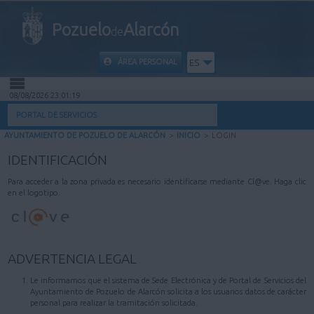
Pozuelo
Alarcón
de
ÁREA PERSONAL
ES
08/08/2026 23:01:19
INICIO
PORTAL DE SERVICIOS
AYUNTAMIENTO DE POZUELO DE ALARCÓN
>
INICIO
>
LOGIN
INFORMACIÓN PÚBLICA
IDENTIFICACIÓN
MI CARPETA
Para acceder a la zona privada es necesario identificarse mediante Cl@ve. Haga clic
en el logotipo.
INFORMACIÓN MUNICIPAL
AYUDA
ADVERTENCIA LEGAL
Le informamos que el sistema de Sede Electrónica y de Portal de Servicios del
Ayuntamiento de Pozuelo de Alarcón solicita a los usuarios datos de carácter
personal para realizar la tramitación solicitada.