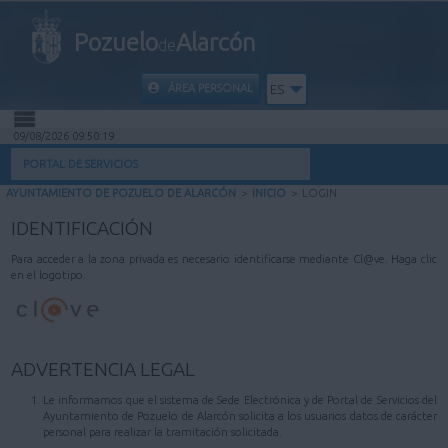
Pozuelo
Alarcón
de
ÁREA PERSONAL
ES
09/08/2026 09:50:19
INICIO
PORTAL DE SERVICIOS
AYUNTAMIENTO DE POZUELO DE ALARCÓN
>
INICIO
>
LOGIN
INFORMACIÓN PÚBLICA
IDENTIFICACIÓN
MI CARPETA
Para acceder a la zona privada es necesario identificarse mediante Cl@ve. Haga clic
en el logotipo.
INFORMACIÓN MUNICIPAL
AYUDA
ADVERTENCIA LEGAL
Le informamos que el sistema de Sede Electrónica y de Portal de Servicios del
Ayuntamiento de Pozuelo de Alarcón solicita a los usuarios datos de carácter
personal para realizar la tramitación solicitada.