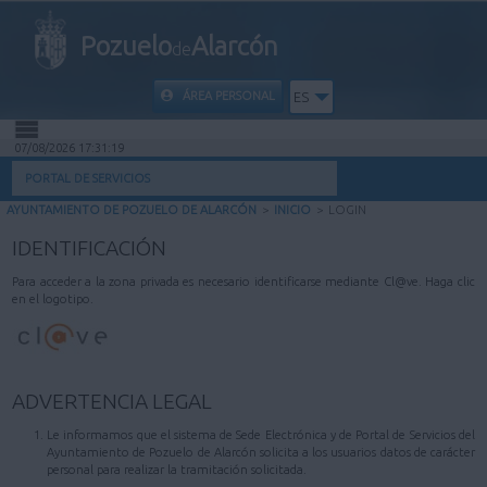
Pozuelo
Alarcón
de
ÁREA PERSONAL
ES
07/08/2026 17:31:19
INICIO
PORTAL DE SERVICIOS
AYUNTAMIENTO DE POZUELO DE ALARCÓN
>
INICIO
>
LOGIN
INFORMACIÓN PÚBLICA
IDENTIFICACIÓN
MI CARPETA
Para acceder a la zona privada es necesario identificarse mediante Cl@ve. Haga clic
en el logotipo.
INFORMACIÓN MUNICIPAL
AYUDA
ADVERTENCIA LEGAL
Le informamos que el sistema de Sede Electrónica y de Portal de Servicios del
Ayuntamiento de Pozuelo de Alarcón solicita a los usuarios datos de carácter
personal para realizar la tramitación solicitada.