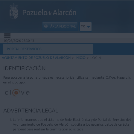
Pozuelo
Alarcón
de
ÁREA PERSONAL
ES
09/08/2026 08:30:43
INICIO
PORTAL DE SERVICIOS
AYUNTAMIENTO DE POZUELO DE ALARCÓN
>
INICIO
>
LOGIN
INFORMACIÓN PÚBLICA
IDENTIFICACIÓN
MI CARPETA
Para acceder a la zona privada es necesario identificarse mediante Cl@ve. Haga clic
en el logotipo.
INFORMACIÓN MUNICIPAL
AYUDA
ADVERTENCIA LEGAL
Le informamos que el sistema de Sede Electrónica y de Portal de Servicios del
Ayuntamiento de Pozuelo de Alarcón solicita a los usuarios datos de carácter
personal para realizar la tramitación solicitada.