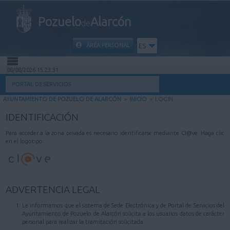
Pozuelo
Alarcón
de
ÁREA PERSONAL
ES
08/08/2026 15:23:31
INICIO
PORTAL DE SERVICIOS
AYUNTAMIENTO DE POZUELO DE ALARCÓN
>
INICIO
>
LOGIN
INFORMACIÓN PÚBLICA
IDENTIFICACIÓN
MI CARPETA
Para acceder a la zona privada es necesario identificarse mediante Cl@ve. Haga clic
en el logotipo.
INFORMACIÓN MUNICIPAL
AYUDA
ADVERTENCIA LEGAL
Le informamos que el sistema de Sede Electrónica y de Portal de Servicios del
Ayuntamiento de Pozuelo de Alarcón solicita a los usuarios datos de carácter
personal para realizar la tramitación solicitada.