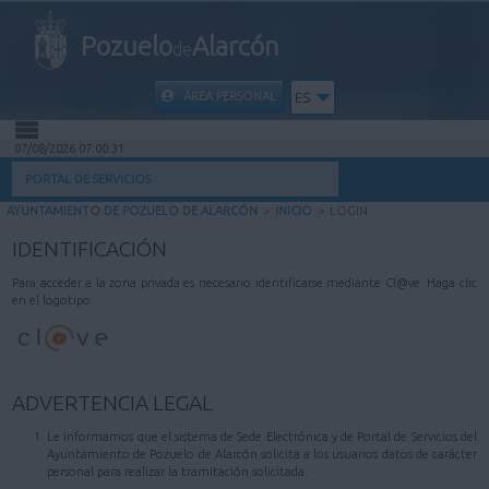
Pozuelo
Alarcón
de
ÁREA PERSONAL
ES
07/08/2026 07:00:31
INICIO
PORTAL DE SERVICIOS
AYUNTAMIENTO DE POZUELO DE ALARCÓN
>
INICIO
>
LOGIN
INFORMACIÓN PÚBLICA
IDENTIFICACIÓN
MI CARPETA
Para acceder a la zona privada es necesario identificarse mediante Cl@ve. Haga clic
en el logotipo.
INFORMACIÓN MUNICIPAL
AYUDA
ADVERTENCIA LEGAL
Le informamos que el sistema de Sede Electrónica y de Portal de Servicios del
Ayuntamiento de Pozuelo de Alarcón solicita a los usuarios datos de carácter
personal para realizar la tramitación solicitada.