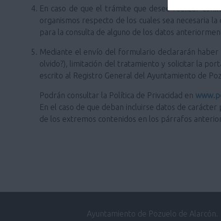
En caso de que el trámite que desee realizar conlle
organismos respecto de los cuales sea necesaria la
para la consulta de alguno de los datos anteriorm
Mediante el envío del formulario declararán haber si
olvido?), limitación del tratamiento y solicitar la 
escrito al Registro General del Ayuntamiento de Po
Podrán consultar la Política de Privacidad en
www.po
En el caso de que deban incluirse datos de carácter 
de los extremos contenidos en los párrafos anterio
Ayuntamiento de Pozuelo de Alarcón.