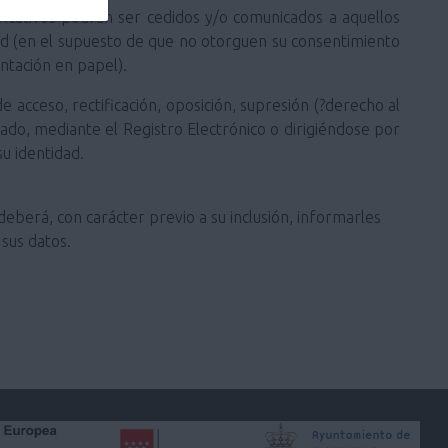
ificativos podrán ser cedidos y/o comunicados a aquellos
ted (en el supuesto de que no otorguen su consentimiento
ntación en papel).
 acceso, rectificación, oposición, supresión (?derecho al
stado, mediante el Registro Electrónico o dirigiéndose por
u identidad.
deberá, con carácter previo a su inclusión, informarles
sus datos.