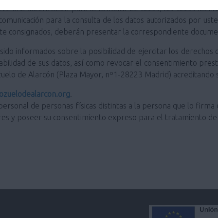
ve una autorización para la consulta de datos, los datos ident
 comunicación para la consulta de los datos autorizados por us
ente consignados, deberán presentar la correspondiente docume
do informados sobre la posibilidad de ejercitar los derechos de
portabilidad de sus datos, así como revocar el consentimiento pre
zuelo de Alarcón (Plaza Mayor, nº1-28223 Madrid) acreditando s
zuelodealarcon.org
.
personal de personas físicas distintas a la persona que lo firma 
res y poseer su consentimiento expreso para el tratamiento de 