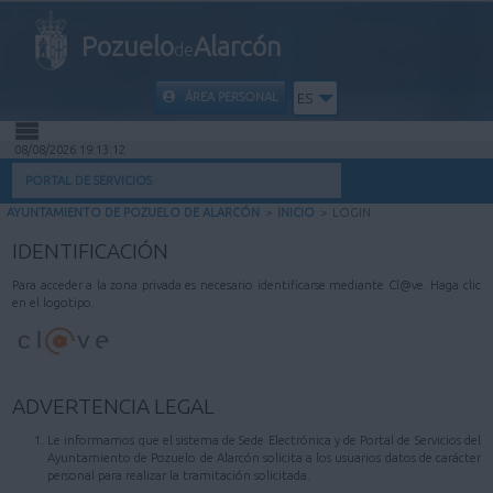
Pozuelo
Alarcón
de
ÁREA PERSONAL
ES
08/08/2026 19:13:12
INICIO
PORTAL DE SERVICIOS
AYUNTAMIENTO DE POZUELO DE ALARCÓN
>
INICIO
>
LOGIN
INFORMACIÓN PÚBLICA
IDENTIFICACIÓN
MI CARPETA
Para acceder a la zona privada es necesario identificarse mediante Cl@ve. Haga clic
en el logotipo.
INFORMACIÓN MUNICIPAL
AYUDA
ADVERTENCIA LEGAL
Le informamos que el sistema de Sede Electrónica y de Portal de Servicios del
Ayuntamiento de Pozuelo de Alarcón solicita a los usuarios datos de carácter
personal para realizar la tramitación solicitada.